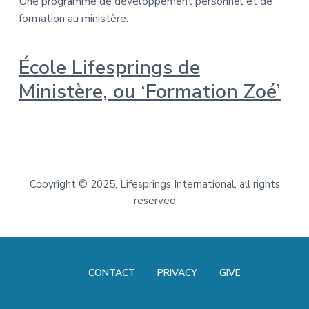
Une programme de développement personnel et de
a
a
formation au ministère.
l
t
M
i
i
n
o
École Lifesprings de
i
n
s
Ministère, ou ‘Formation Zoé’
t
r
i
e
s
Footer
Copyright
©
2025, Lifesprings International, all rights
reserved
CONTACT
PRIVACY
GIVE